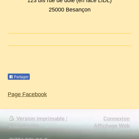
123 bis rue de dole (en face LIDL)
25000
Besançon
Partager
Page Facebook
Version imprimable
|
Connexion
Plan du site
Affichage Web