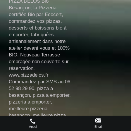
PIZZA DELOS Bio
Besançon, la Pizzeria
certifiée Bio par Ecocert,
commandez vos pizzas,
desserts et boissons bio à
emporter, fabriquées
artisanalement dans notre
atelier devant vous et 100%
BIO. Nouveau Terrasse
ombragée non couverte sur
réservation.
www.pizzadelos.fr
Commandez par SMS au 06
52 98 29 90. pizza a
besançon, pizza a emporter,
pizzeria a emporter,
meilleure pizzeria
besançon, meilleure pizza
besançon.
Appel
Email