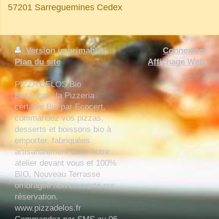
57201 Sarreguemines Cedex
Version imprimable
|
Connexion
Plan du site
Affichage Web
PIZZA DELOS Bio
Besançon, la Pizzeria
certifiée Bio par Ecocert,
commandez vos pizzas,
desserts et boissons bio à
emporter, fabriquées
artisanalement dans notre
atelier devant vous et 100%
BIO. Nouveau Terrasse
ombragée non couverte sur
réservation.
www.pizzadelos.fr